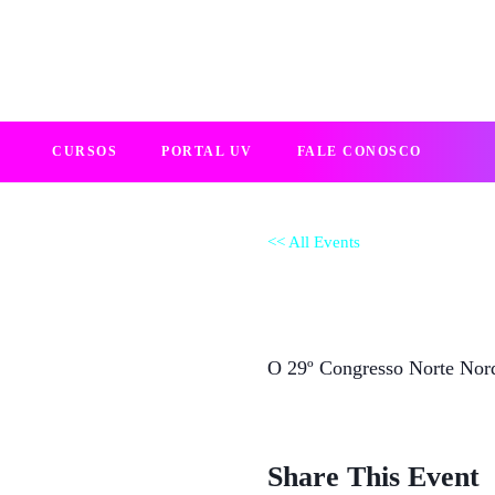
CURSOS
PORTAL UV
FALE CONOSCO
<< All Events
29º Congresso 
30/03/2023 às 08:00
até
1/04/20
O 29º Congresso Norte Nord
Share This Event