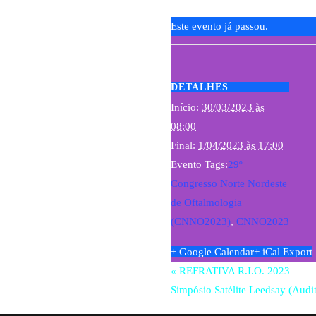
Este evento já passou.
DETALHES
Início:
30/03/2023 às
08:00
Final:
1/04/2023 às 17:00
Evento Tags:
29º
Congresso Norte Nordeste
de Oftalmologia
(CNNO2023)
,
CNNO2023
+ Google Calendar
+ iCal Export
«
REFRATIVA R.I.O. 2023
Simpósio Satélite Leedsay (Audi