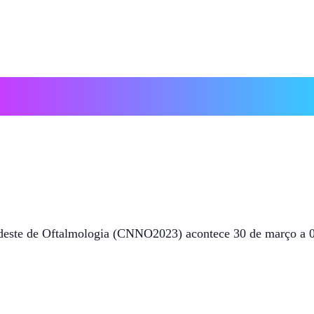
Norte Nordeste de Oftalmologia
23 às 17:00
este de Oftalmologia (CNNO2023) acontece 30 de março a 0